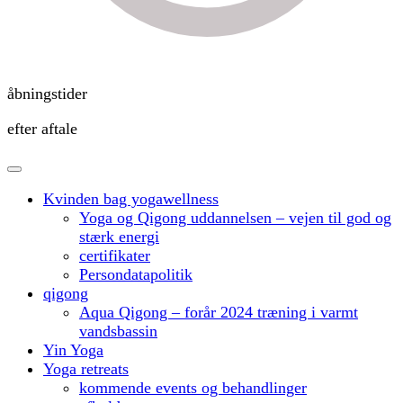
åbningstider
efter aftale
Kvinden bag yogawellness
Yoga og Qigong uddannelsen – vejen til god og
stærk energi
certifikater
Persondatapolitik
qigong
Aqua Qigong – forår 2024 træning i varmt
vandsbassin
Yin Yoga
Yoga retreats
kommende events og behandlinger