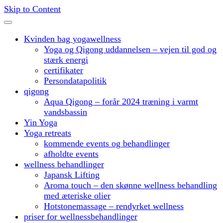
Skip to Content
Kvinden bag yogawellness
Yoga og Qigong uddannelsen – vejen til god og
stærk energi
certifikater
Persondatapolitik
qigong
Aqua Qigong – forår 2024 træning i varmt
vandsbassin
Yin Yoga
Yoga retreats
kommende events og behandlinger
afholdte events
wellness behandlinger
Japansk Lifting
Aroma touch – den skønne wellness behandling
med æteriske olier
Hotstonemassage – rendyrket wellness
priser for wellnessbehandlinger