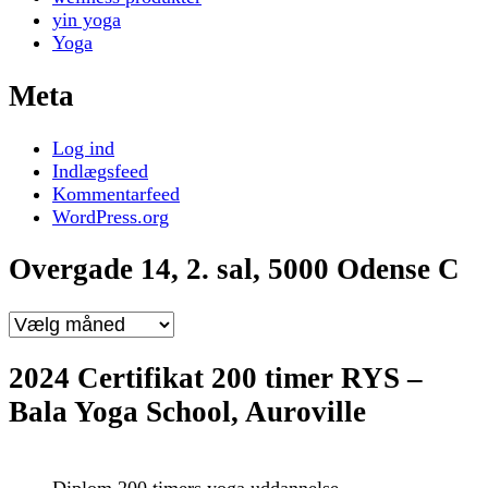
yin yoga
Yoga
Meta
Log ind
Indlægsfeed
Kommentarfeed
WordPress.org
Overgade 14, 2. sal, 5000 Odense C
Overgade
14,
2.
2024 Certifikat 200 timer RYS –
sal,
Bala Yoga School, Auroville
5000
Odense
C
Diplom 200 timers yoga uddannelse