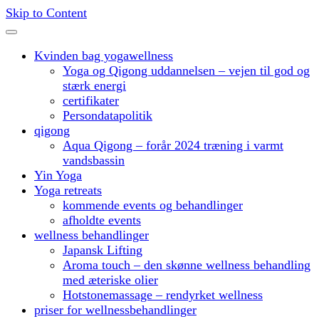
Skip to Content
Kvinden bag yogawellness
Yoga og Qigong uddannelsen – vejen til god og
stærk energi
certifikater
Persondatapolitik
qigong
Aqua Qigong – forår 2024 træning i varmt
vandsbassin
Yin Yoga
Yoga retreats
kommende events og behandlinger
afholdte events
wellness behandlinger
Japansk Lifting
Aroma touch – den skønne wellness behandling
med æteriske olier
Hotstonemassage – rendyrket wellness
priser for wellnessbehandlinger