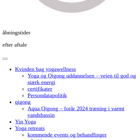
åbningstider
efter aftale
Kvinden bag yogawellness
Yoga og Qigong uddannelsen – vejen til god og
stærk energi
certifikater
Persondatapolitik
qigong
Aqua Qigong – forår 2024 træning i varmt
vandsbassin
Yin Yoga
Yoga retreats
kommende events og behandlinger