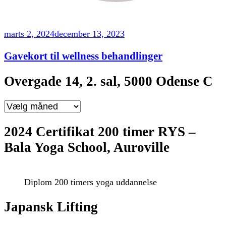
marts 2, 2024
december 13, 2023
Gavekort til wellness behandlinger
Overgade 14, 2. sal, 5000 Odense C
Overgade
14,
2.
2024 Certifikat 200 timer RYS –
sal,
Bala Yoga School, Auroville
5000
Odense
C
Diplom 200 timers yoga uddannelse
Japansk Lifting