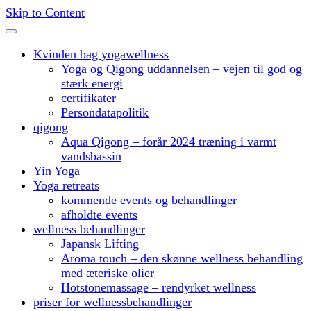
Skip to Content
Kvinden bag yogawellness
Yoga og Qigong uddannelsen – vejen til god og
stærk energi
certifikater
Persondatapolitik
qigong
Aqua Qigong – forår 2024 træning i varmt
vandsbassin
Yin Yoga
Yoga retreats
kommende events og behandlinger
afholdte events
wellness behandlinger
Japansk Lifting
Aroma touch – den skønne wellness behandling
med æteriske olier
Hotstonemassage – rendyrket wellness
priser for wellnessbehandlinger