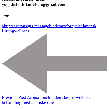
yoga.lisbethdanielsen@gmail.com
Tags:
akupressur
ansigts massage
bindevæv
fornyelse
Japansk
Lifting
wellness
Post
Navigation
Previous Post
Aroma touch – den skønne wellness
behandling med æteriske olier