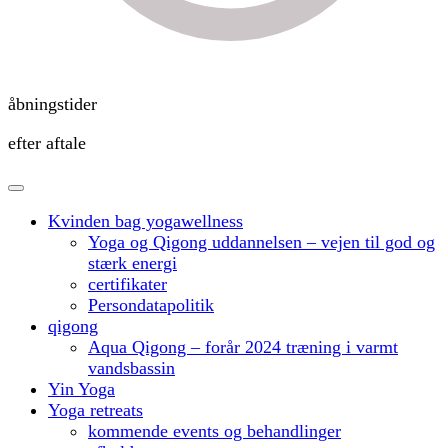
åbningstider
efter aftale
Kvinden bag yogawellness
Yoga og Qigong uddannelsen – vejen til god og
stærk energi
certifikater
Persondatapolitik
qigong
Aqua Qigong – forår 2024 træning i varmt
vandsbassin
Yin Yoga
Yoga retreats
kommende events og behandlinger