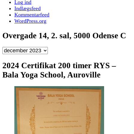
Log ind
Indlægsfeed
Kommentarfeed
WordPress.org
Overgade 14, 2. sal, 5000 Odense C
Overgade
14,
2.
2024 Certifikat 200 timer RYS –
sal,
Bala Yoga School, Auroville
5000
Odense
C