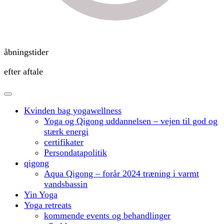
åbningstider
efter aftale
Kvinden bag yogawellness
Yoga og Qigong uddannelsen – vejen til god og
stærk energi
certifikater
Persondatapolitik
qigong
Aqua Qigong – forår 2024 træning i varmt
vandsbassin
Yin Yoga
Yoga retreats
kommende events og behandlinger