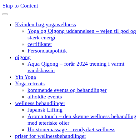
Skip to Content
Kvinden bag yogawellness
Yoga og Qigong uddannelsen – vejen til god og
stærk energi
certifikater
Persondatapolitik
qigong
Aqua Qigong – forår 2024 træning i varmt
vandsbassin
Yin Yoga
Yoga retreats
kommende events og behandlinger
afholdte events
wellness behandlinger
Japansk Lifting
Aroma touch – den skønne wellness behandling
med æteriske olier
Hotstonemassage – rendyrket wellness
priser for wellnessbehandlinger