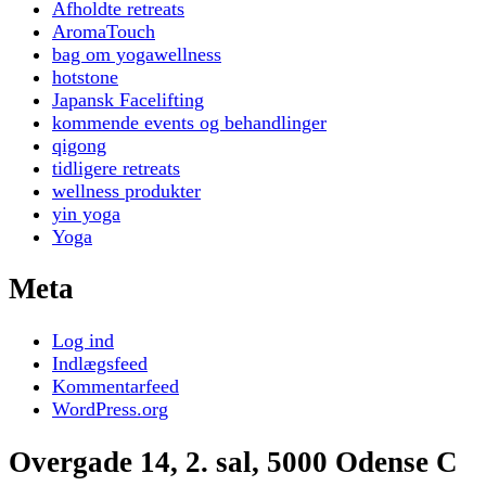
Afholdte retreats
AromaTouch
bag om yogawellness
hotstone
Japansk Facelifting
kommende events og behandlinger
qigong
tidligere retreats
wellness produkter
yin yoga
Yoga
Meta
Log ind
Indlægsfeed
Kommentarfeed
WordPress.org
Overgade 14, 2. sal, 5000 Odense C