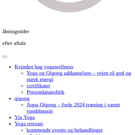
åbningstider
efter aftale
Kvinden bag yogawellness
Yoga og Qigong uddannelsen – vejen til god og
stærk energi
certifikater
Persondatapolitik
qigong
Aqua Qigong – forår 2024 træning i varmt
vandsbassin
Yin Yoga
Yoga retreats
kommende events og behandlinger