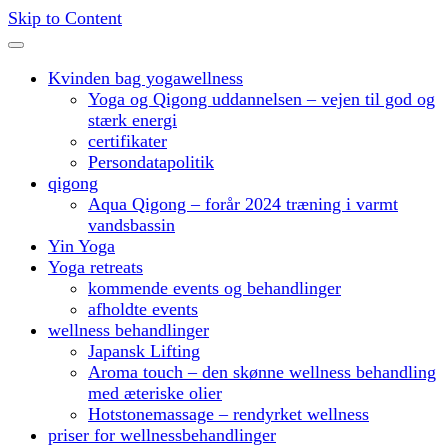
Skip to Content
Kvinden bag yogawellness
Yoga og Qigong uddannelsen – vejen til god og
stærk energi
certifikater
Persondatapolitik
qigong
Aqua Qigong – forår 2024 træning i varmt
vandsbassin
Yin Yoga
Yoga retreats
kommende events og behandlinger
afholdte events
wellness behandlinger
Japansk Lifting
Aroma touch – den skønne wellness behandling
med æteriske olier
Hotstonemassage – rendyrket wellness
priser for wellnessbehandlinger