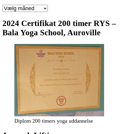
Overgade
14,
2.
2024 Certifikat 200 timer RYS –
sal,
Bala Yoga School, Auroville
5000
Odense
C
Diplom 200 timers yoga uddannelse