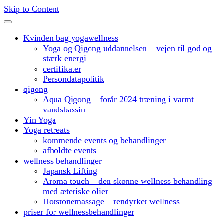
Skip to Content
Kvinden bag yogawellness
Yoga og Qigong uddannelsen – vejen til god og
stærk energi
certifikater
Persondatapolitik
qigong
Aqua Qigong – forår 2024 træning i varmt
vandsbassin
Yin Yoga
Yoga retreats
kommende events og behandlinger
afholdte events
wellness behandlinger
Japansk Lifting
Aroma touch – den skønne wellness behandling
med æteriske olier
Hotstonemassage – rendyrket wellness
priser for wellnessbehandlinger