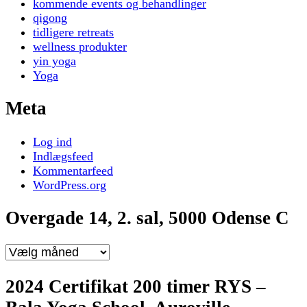
kommende events og behandlinger
qigong
tidligere retreats
wellness produkter
yin yoga
Yoga
Meta
Log ind
Indlægsfeed
Kommentarfeed
WordPress.org
Overgade 14, 2. sal, 5000 Odense C
Overgade
14,
2.
2024 Certifikat 200 timer RYS –
sal,