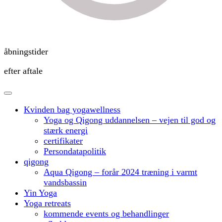
åbningstider
efter aftale
Kvinden bag yogawellness
Yoga og Qigong uddannelsen – vejen til god og
stærk energi
certifikater
Persondatapolitik
qigong
Aqua Qigong – forår 2024 træning i varmt
vandsbassin
Yin Yoga
Yoga retreats
kommende events og behandlinger