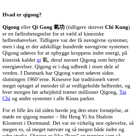
Hvad er qigong?
Qigong
eller
Qi Gong
氣功
(tidligere skrevet
Chi Kung
)
er en fællesbetegnelse for et væld af kinesiske
helbredsøvelser. Tidligere var der få navngivne systemer,
men i dag er der adskillige hundrede navngivne systemer.
Qigong udøves for at opbygge kroppens indre energi, på
kinesisk kaldet
qi
氣, deraf navnet Qigong som betyder
energiøvelser. Qigong er i dag udbredt i store dele af
verden. I Danmark har Qigong været udøvet siden
slutningen 1960’erne. Kinesere har traditionelt været
meget optaget af metoder til at vedligeholde helbredet, og
hver morgen før arbejdstid træner millioner Qigong,
Tai
Chi
og andre systemer i alle Kinas parker.
For et lille års tid siden havde jeg den store fornøjelse, at
møde en qigong master – Shi Heng Yi fra Shaloin
Klosteret i Dortmund. Det var en virkelig stor oplevelse, så
megen ro, så meget nærvær og så megen både indre og
ydre styrke. Qigong er ikke “bare” en træning som så