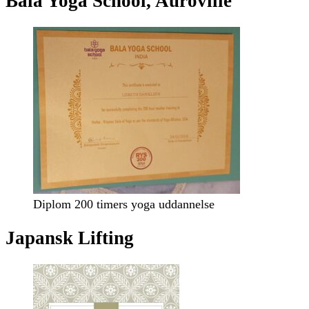
Bala Yoga School, Auroville
5000
Odense
C
Diplom 200 timers yoga uddannelse
Japansk Lifting