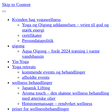
Skip to Content
Kvinden bag yogawellness
Yoga og Qigong uddannelsen – vejen til god og
stærk energi
certifikater
Persondatapolitik
qigong
Aqua Qigong – forår 2024 træning i varmt
vandsbassin
Yin Yoga
Yoga retreats
kommende events og behandlinger
afholdte events
wellness behandlinger
Japansk Lifting
Aroma touch – den skønne wellness behandling
med æteriske olier
Hotstonemassage – rendyrket wellness
priser for wellnessbehandlinger