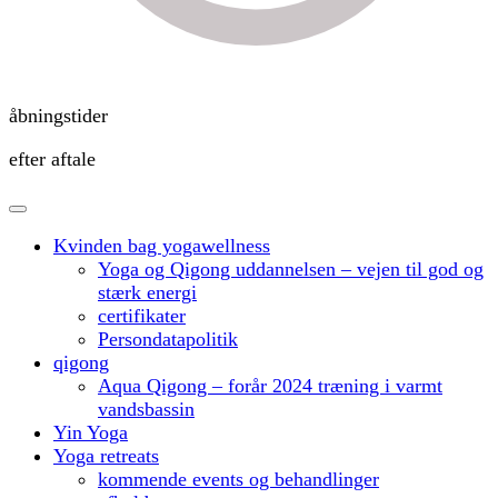
åbningstider
efter aftale
Kvinden bag yogawellness
Yoga og Qigong uddannelsen – vejen til god og
stærk energi
certifikater
Persondatapolitik
qigong
Aqua Qigong – forår 2024 træning i varmt
vandsbassin
Yin Yoga
Yoga retreats
kommende events og behandlinger