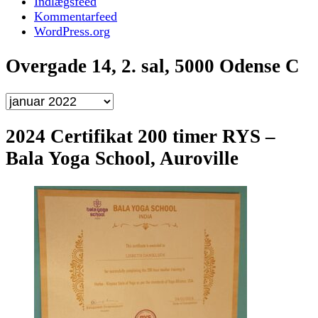
Indlægsfeed
Kommentarfeed
WordPress.org
Overgade 14, 2. sal, 5000 Odense C
Overgade
14,
2.
2024 Certifikat 200 timer RYS –
sal,
Bala Yoga School, Auroville
5000
Odense
C