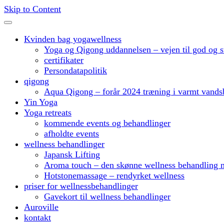
Skip to Content
Kvinden bag yogawellness
Yoga og Qigong uddannelsen – vejen til god og s
certifikater
Persondatapolitik
qigong
Aqua Qigong – forår 2024 træning i varmt vands
Yin Yoga
Yoga retreats
kommende events og behandlinger
afholdte events
wellness behandlinger
Japansk Lifting
Aroma touch – den skønne wellness behandling m
Hotstonemassage – rendyrket wellness
priser for wellnessbehandlinger
Gavekort til wellness behandlinger
Auroville
kontakt