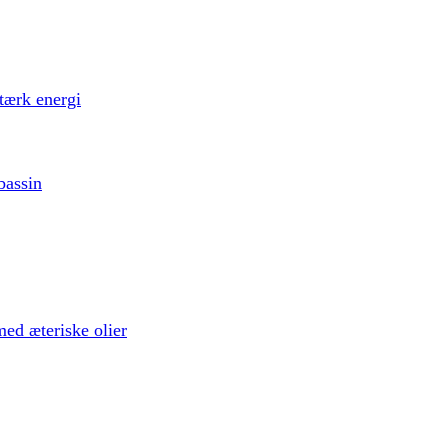
tærk energi
bassin
ed æteriske olier