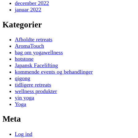
december 2022
januar 2022
Kategorier
Afholdte retreats
AromaTouch
bag om yogawellness
hotstone
Japansk Facelifting
kommende events og behandlinger
qigong
tidligere retreats
wellness produkter
yin yoga
Yoga
Meta
Log ind