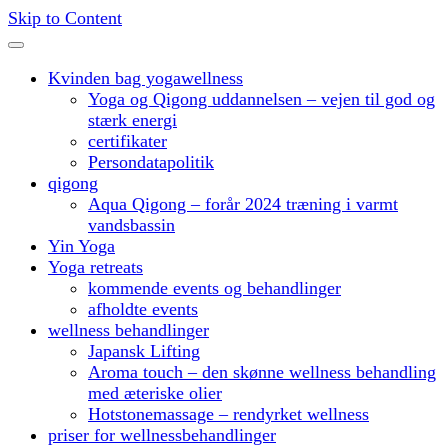
Skip to Content
Kvinden bag yogawellness
Yoga og Qigong uddannelsen – vejen til god og
stærk energi
certifikater
Persondatapolitik
qigong
Aqua Qigong – forår 2024 træning i varmt
vandsbassin
Yin Yoga
Yoga retreats
kommende events og behandlinger
afholdte events
wellness behandlinger
Japansk Lifting
Aroma touch – den skønne wellness behandling
med æteriske olier
Hotstonemassage – rendyrket wellness
priser for wellnessbehandlinger