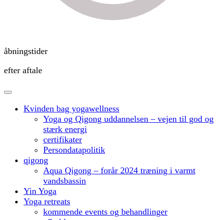
åbningstider
efter aftale
Kvinden bag yogawellness
Yoga og Qigong uddannelsen – vejen til god og
stærk energi
certifikater
Persondatapolitik
qigong
Aqua Qigong – forår 2024 træning i varmt
vandsbassin
Yin Yoga
Yoga retreats
kommende events og behandlinger