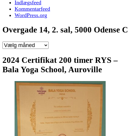
Indlægsfeed
Kommentarfeed
WordPress.org
Overgade 14, 2. sal, 5000 Odense C
Overgade
14,
2.
2024 Certifikat 200 timer RYS –
sal,
Bala Yoga School, Auroville
5000
Odense
C